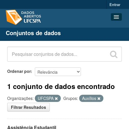
Entrar
Conjuntos de dados
Conjuntos de dados
Organizações
Grupos
Sobre
Ordenar por
1 conjunto de dados encontrado
Organizações:
UFCSPA
Grupos:
Auxílios
Filtrar Resultados
Assistência Estudantil