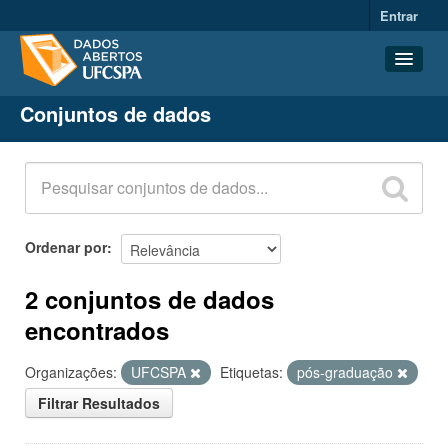
Entrar
Conjuntos de dados
Conjuntos de dados
Organizações
Grupos
Sobre
Ordenar por
2 conjuntos de dados
encontrados
Organizações:
UFCSPA
Etiquetas:
pós-graduação
Filtrar Resultados