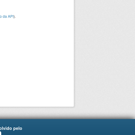
o da API
).
lvido pelo