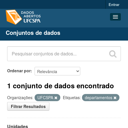
Entrar
Conjuntos de dados
Conjuntos de dados
Organizações
Grupos
Sobre
Ordenar por
1 conjunto de dados encontrado
Organizações:
UFCSPA
Etiquetas:
departamentos
Filtrar Resultados
Unidades