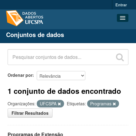
Entrar
Conjuntos de dados
Conjuntos de dados
Organizações
Grupos
Sobre
Ordenar por
1 conjunto de dados encontrado
Organizações:
UFCSPA
Etiquetas:
Programas
Filtrar Resultados
Programas de Extensão