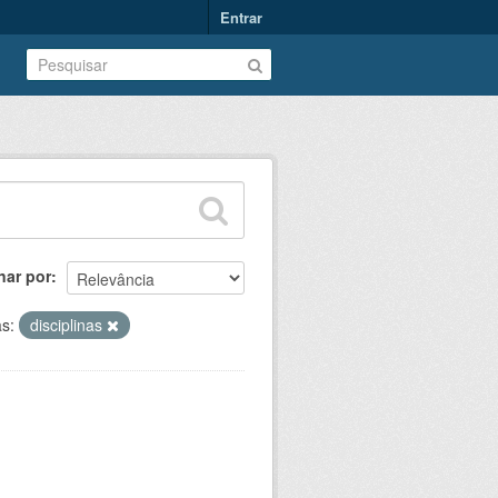
Entrar
nar por
as:
disciplinas