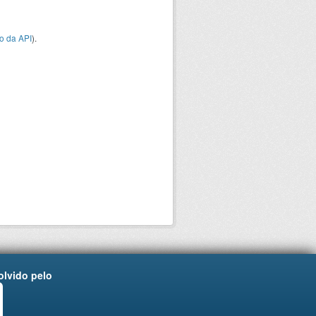
o da API
).
lvido pelo