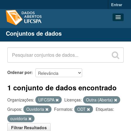
Entrar
Conjuntos de dados
Conjuntos de dados
Organizações
Grupos
Sobre
Ordenar por
1 conjunto de dados encontrado
Organizações:
UFCSPA
Licenças:
Outra (Aberta)
Grupos:
Ouvidoria
Formatos:
ODT
Etiquetas:
ouvidoria
Filtrar Resultados