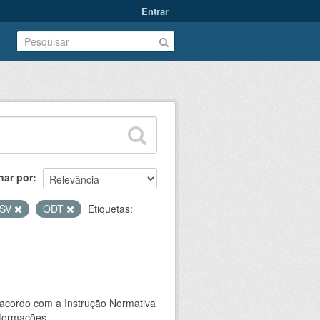
Entrar
nar por
SV
ODT
Etiquetas:
 acordo com a Instrução Normativa
formações...