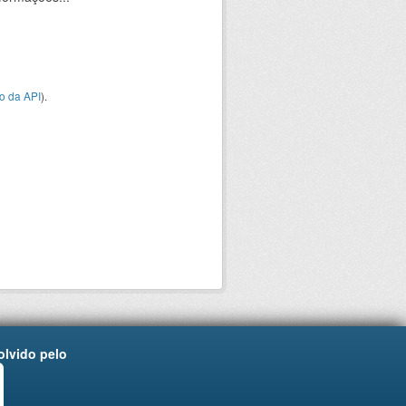
o da API
).
lvido pelo