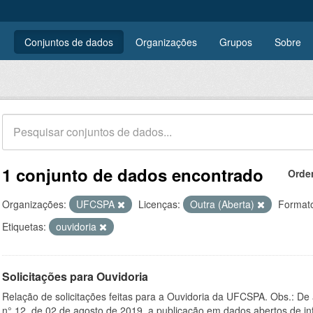
Conjuntos de dados
Organizações
Grupos
Sobre
1 conjunto de dados encontrado
Orde
Organizações:
UFCSPA
Licenças:
Outra (Aberta)
Format
Etiquetas:
ouvidoria
Solicitações para Ouvidoria
Relação de solicitações feitas para a Ouvidoria da UFCSPA. Obs.: De
n° 12, de 02 de agosto de 2019, a publicação em dados abertos de in