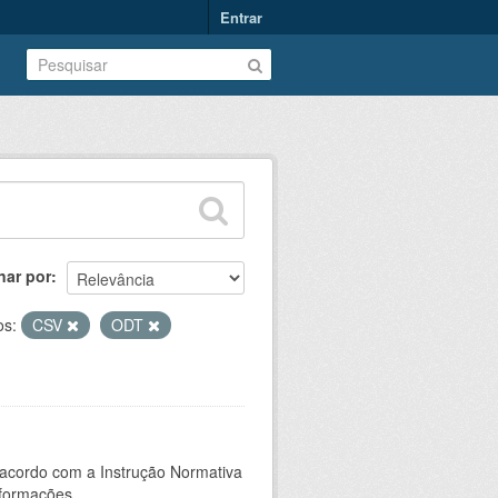
Entrar
nar por
os:
CSV
ODT
 acordo com a Instrução Normativa
formações...