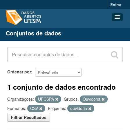
Entrar
Conjuntos de dados
Conjuntos de dados
Organizações
Grupos
Sobre
Ordenar por
1 conjunto de dados encontrado
Organizações:
UFCSPA
Grupos:
Ouvidoria
Formatos:
CSV
Etiquetas:
ouvidoria
Filtrar Resultados