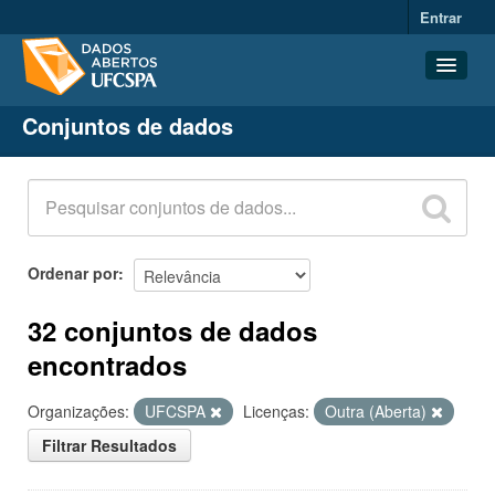
Entrar
Conjuntos de dados
Conjuntos de dados
Organizações
Grupos
Sobre
Ordenar por
32 conjuntos de dados
encontrados
Organizações:
UFCSPA
Licenças:
Outra (Aberta)
Filtrar Resultados