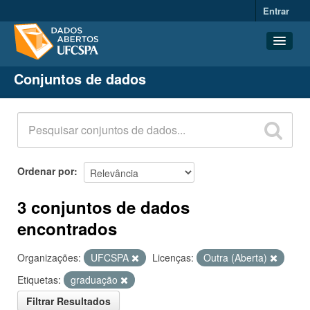
Entrar
Conjuntos de dados
Conjuntos de dados
Organizações
Grupos
Sobre
Ordenar por
3 conjuntos de dados
encontrados
Organizações:
UFCSPA
Licenças:
Outra (Aberta)
Etiquetas:
graduação
Filtrar Resultados