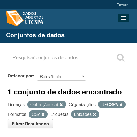
Entrar
Conjuntos de dados
Conjuntos de dados
Organizações
Grupos
Sobre
Ordenar por
1 conjunto de dados encontrado
Licenças:
Outra (Aberta)
Organizações:
UFCSPA
Formatos:
CSV
Etiquetas:
unidades
Filtrar Resultados