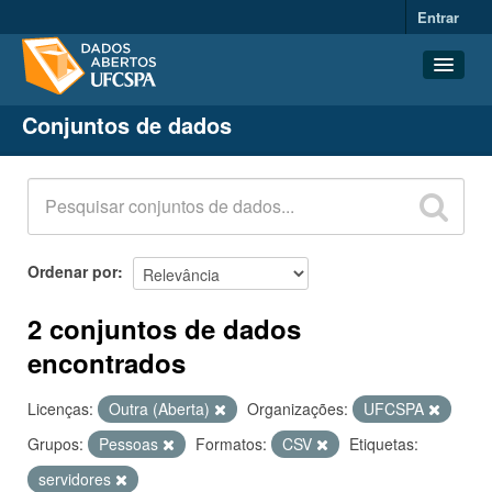
Entrar
Conjuntos de dados
Conjuntos de dados
Organizações
Grupos
Sobre
Ordenar por
2 conjuntos de dados
encontrados
Licenças:
Outra (Aberta)
Organizações:
UFCSPA
Grupos:
Pessoas
Formatos:
CSV
Etiquetas:
servidores