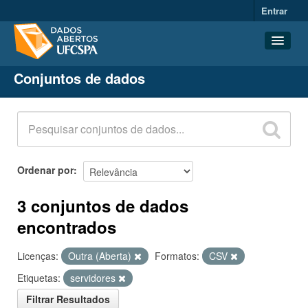
Entrar
Conjuntos de dados
Conjuntos de dados
Organizações
Grupos
Sobre
Ordenar por
3 conjuntos de dados
encontrados
Licenças:
Outra (Aberta)
Formatos:
CSV
Etiquetas:
servidores
Filtrar Resultados