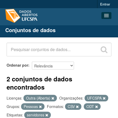
Entrar
Conjuntos de dados
Conjuntos de dados
Organizações
Grupos
Sobre
Ordenar por
2 conjuntos de dados
encontrados
Licenças:
Outra (Aberta)
Organizações:
UFCSPA
Grupos:
Pessoas
Formatos:
CSV
ODT
Etiquetas:
servidores