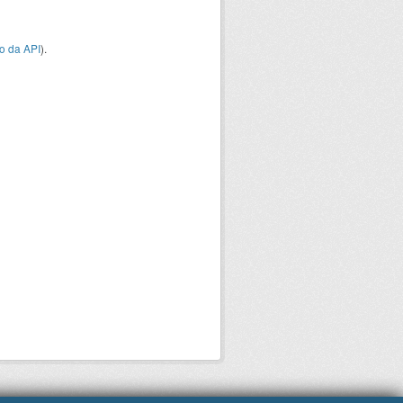
o da API
).