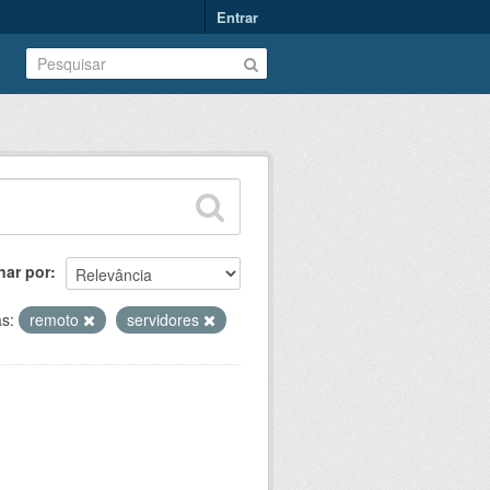
Entrar
nar por
as:
remoto
servidores