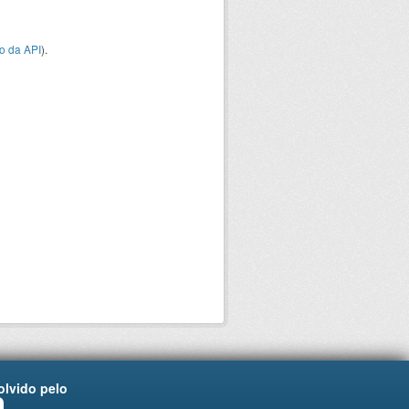
o da API
).
lvido pelo