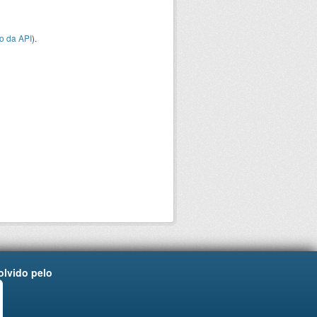
o da API
).
lvido pelo