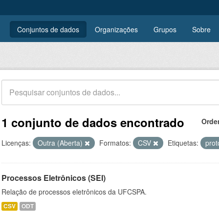
Conjuntos de dados
Organizações
Grupos
Sobre
1 conjunto de dados encontrado
Orde
Licenças:
Outra (Aberta)
Formatos:
CSV
Etiquetas:
prot
Processos Eletrônicos (SEI)
Relação de processos eletrônicos da UFCSPA.
CSV
ODT