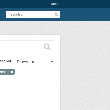
Entrar
nar por
ocolos