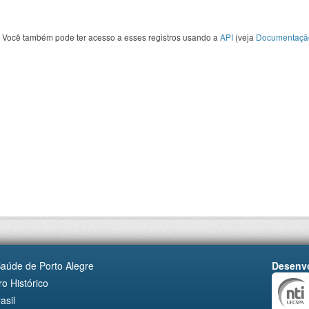
Você também pode ter acesso a esses registros usando a
API
(veja
Documentaçã
Saúde de Porto Alegre
Desenvo
o Histórico
asil