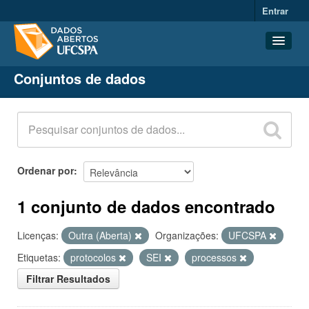
Entrar
Conjuntos de dados
Conjuntos de dados
Organizações
Grupos
Sobre
Ordenar por
1 conjunto de dados encontrado
Licenças:
Outra (Aberta)
Organizações:
UFCSPA
Etiquetas:
protocolos
SEI
processos
Filtrar Resultados