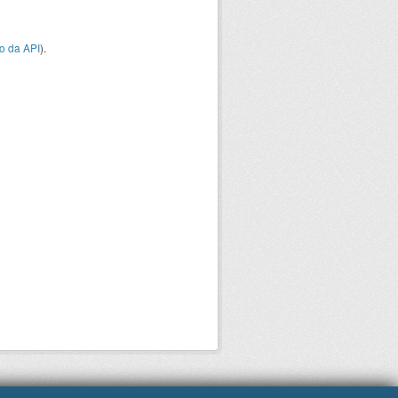
o da API
).