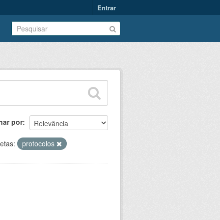
Entrar
nar por
etas:
protocolos