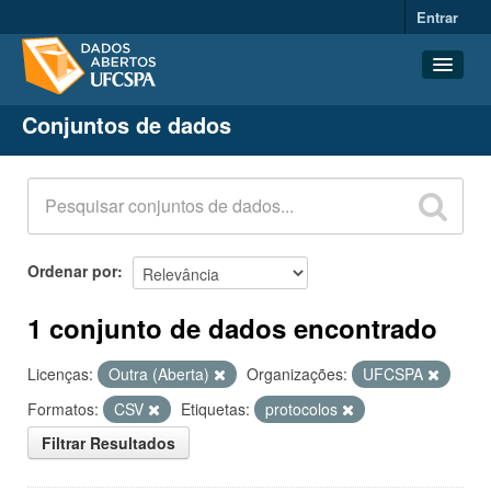
Entrar
Conjuntos de dados
Conjuntos de dados
Organizações
Grupos
Sobre
Ordenar por
1 conjunto de dados encontrado
Licenças:
Outra (Aberta)
Organizações:
UFCSPA
Formatos:
CSV
Etiquetas:
protocolos
Filtrar Resultados