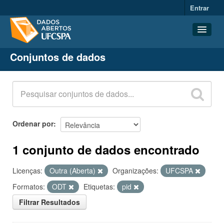
Entrar
Conjuntos de dados
Conjuntos de dados
Organizações
Grupos
Sobre
Ordenar por
1 conjunto de dados encontrado
Licenças:
Outra (Aberta)
Organizações:
UFCSPA
Formatos:
ODT
Etiquetas:
pid
Filtrar Resultados