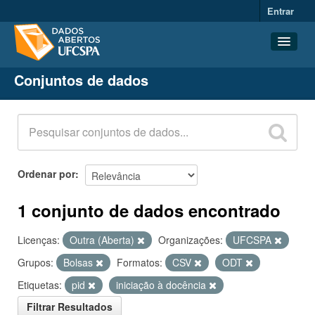
Entrar
Conjuntos de dados
Conjuntos de dados
Organizações
Grupos
Sobre
Ordenar por
1 conjunto de dados encontrado
Licenças:
Outra (Aberta)
Organizações:
UFCSPA
Grupos:
Bolsas
Formatos:
CSV
ODT
Etiquetas:
pid
iniciação à docência
Filtrar Resultados