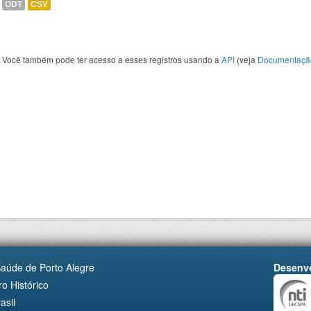
ODT
CSV
Você também pode ter acesso a esses registros usando a
API
(veja
Documentaçã
Saúde de Porto Alegre
Desenvo
o Histórico
asil