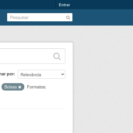
Entrar
nar por
:
Bolsas
Formatos: