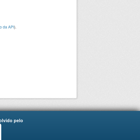
o da API
).
lvido pelo