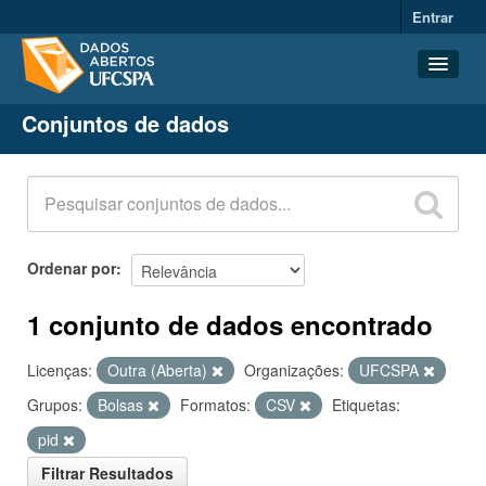
Entrar
Conjuntos de dados
Conjuntos de dados
Organizações
Grupos
Sobre
Ordenar por
1 conjunto de dados encontrado
Licenças:
Outra (Aberta)
Organizações:
UFCSPA
Grupos:
Bolsas
Formatos:
CSV
Etiquetas:
pid
Filtrar Resultados