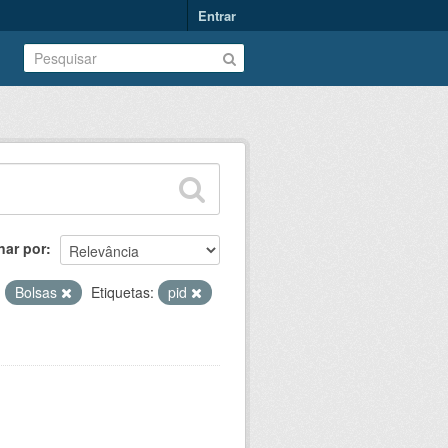
Entrar
nar por
:
Bolsas
Etiquetas:
pid