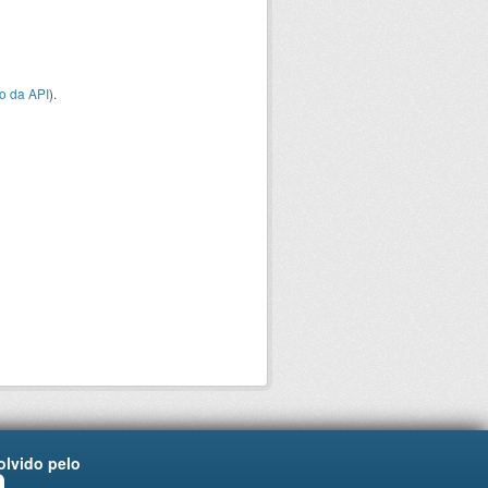
o da API
).
lvido pelo