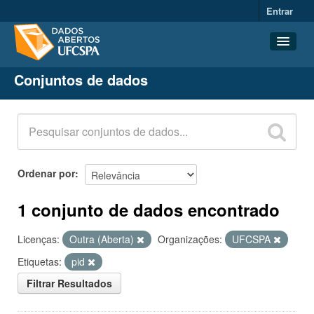
Entrar
Conjuntos de dados
Conjuntos de dados
Organizações
Grupos
Sobre
Ordenar por
1 conjunto de dados encontrado
Licenças:
Outra (Aberta)
Organizações:
UFCSPA
Etiquetas:
pid
Filtrar Resultados