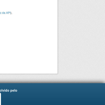
o da API
).
lvido pelo