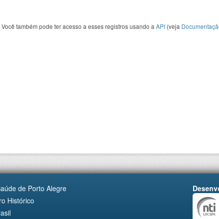
Você também pode ter acesso a esses registros usando a
API
(veja
Documentaçã
Saúde de Porto Alegre
Desenvo
o Histórico
asil