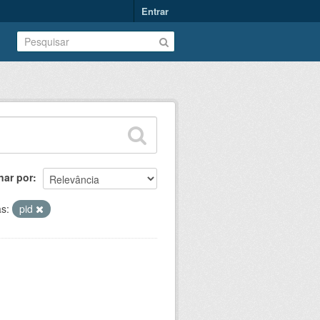
Entrar
nar por
as:
pid