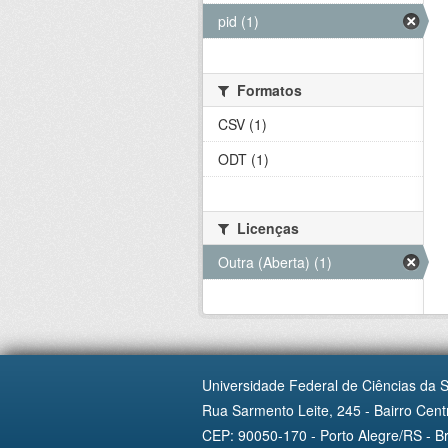
pid (1)
Formatos
CSV (1)
ODT (1)
Licenças
Outra (Aberta) (1)
Universidade Federal de Ciências da 
Rua Sarmento Leite, 245 - Bairro Centr
CEP: 90050-170 - Porto Alegre/RS - Br