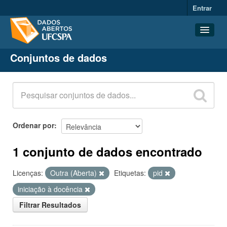
Entrar
Conjuntos de dados
Conjuntos de dados
Organizações
Grupos
Sobre
Ordenar por
1 conjunto de dados encontrado
Licenças:
Outra (Aberta)
Etiquetas:
pid
iniciação à docência
Filtrar Resultados