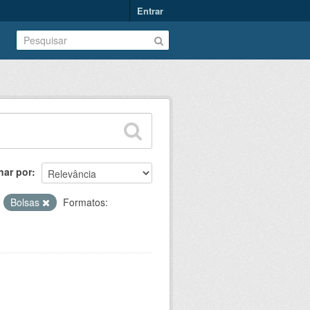
Entrar
nar por
:
Bolsas
Formatos: