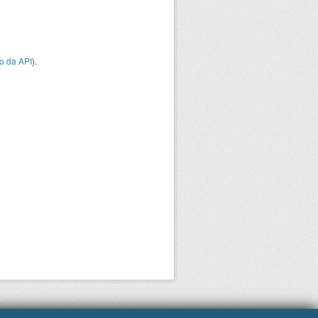
o da API
).