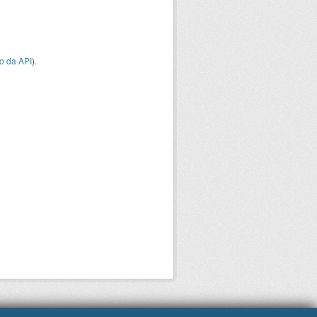
o da API
).