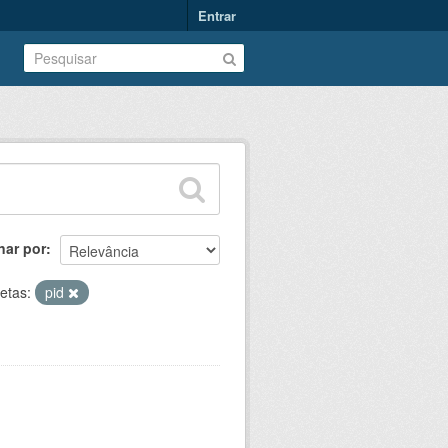
Entrar
nar por
etas:
pid