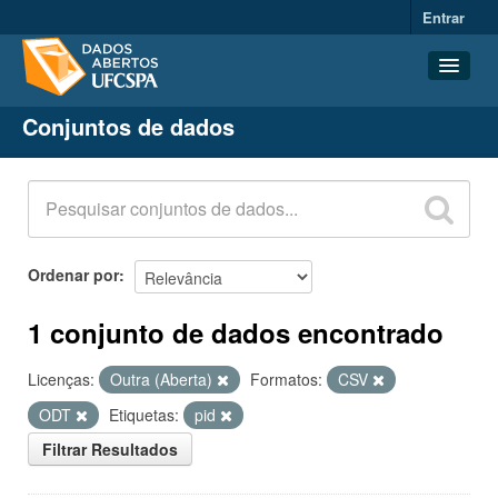
Entrar
Conjuntos de dados
Conjuntos de dados
Organizações
Grupos
Sobre
Ordenar por
1 conjunto de dados encontrado
Licenças:
Outra (Aberta)
Formatos:
CSV
ODT
Etiquetas:
pid
Filtrar Resultados