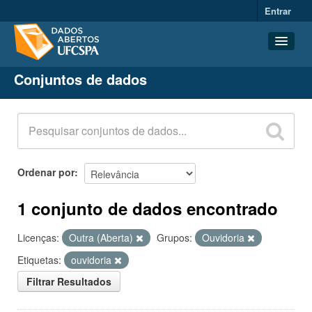
Entrar
Conjuntos de dados
Conjuntos de dados
Organizações
Grupos
Sobre
Ordenar por
1 conjunto de dados encontrado
Licenças:
Outra (Aberta)
Grupos:
Ouvidoria
Etiquetas:
ouvidoria
Filtrar Resultados