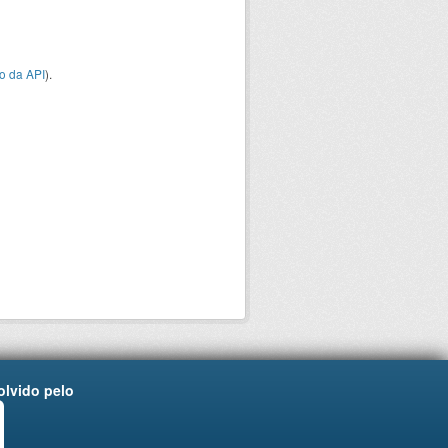
o da API
).
lvido pelo