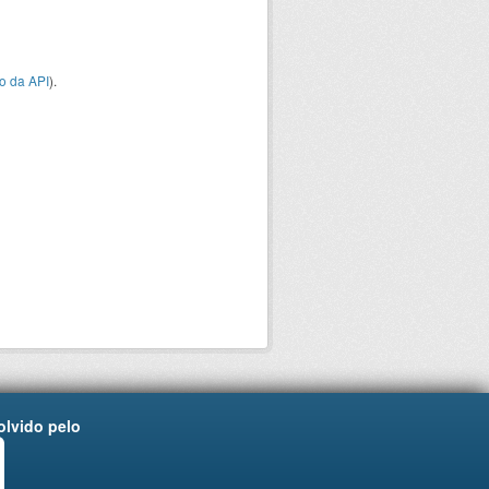
o da API
).
lvido pelo