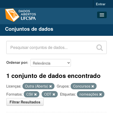
Entrar
Conjuntos de dados
Conjuntos de dados
Organizações
Grupos
Sobre
Ordenar por
1 conjunto de dados encontrado
Licenças:
Outra (Aberta)
Grupos:
Concursos
Formatos:
CSV
ODT
Etiquetas:
nomeações
Filtrar Resultados