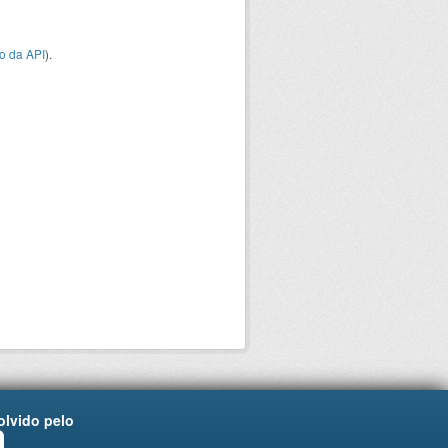
o da API
).
lvido pelo