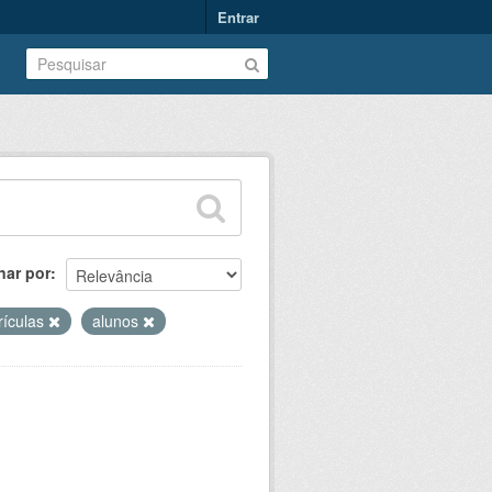
Entrar
nar por
rículas
alunos