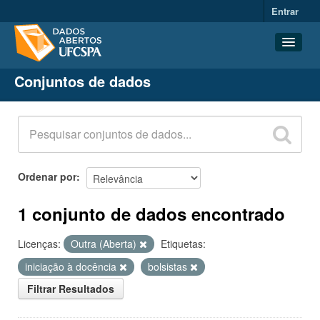
Entrar
Conjuntos de dados
Conjuntos de dados
Organizações
Grupos
Sobre
Ordenar por
1 conjunto de dados encontrado
Licenças:
Outra (Aberta)
Etiquetas:
iniciação à docência
bolsistas
Filtrar Resultados