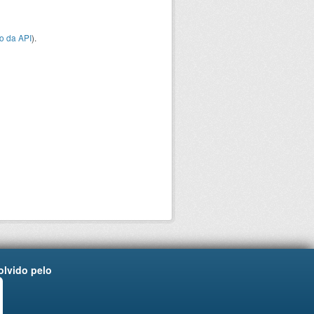
o da API
).
lvido pelo