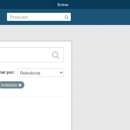
Entrar
nar por
bolsistas