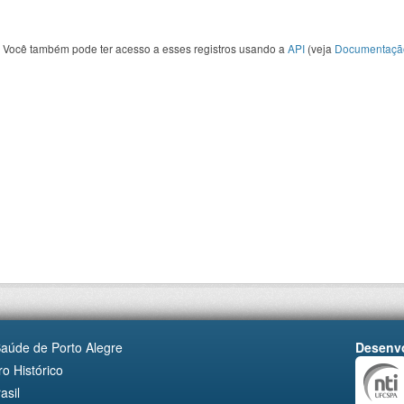
Você também pode ter acesso a esses registros usando a
API
(veja
Documentaçã
Saúde de Porto Alegre
Desenvo
o Histórico
asil