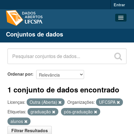
Entrar
Conjuntos de dados
Conjuntos de dados
Organizações
Grupos
Sobre
Ordenar por
1 conjunto de dados encontrado
Licenças:
Outra (Aberta)
Organizações:
UFCSPA
Etiquetas:
graduação
pós-graduação
alunos
Filtrar Resultados