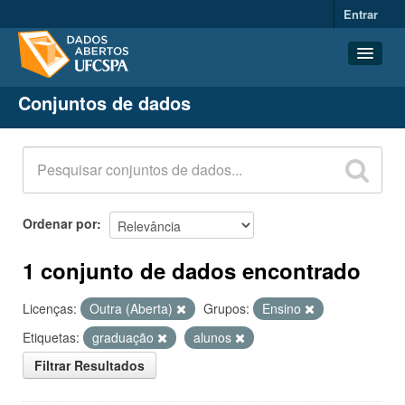
Entrar
Conjuntos de dados
Conjuntos de dados
Organizações
Grupos
Sobre
Ordenar por
1 conjunto de dados encontrado
Licenças:
Outra (Aberta)
Grupos:
Ensino
Etiquetas:
graduação
alunos
Filtrar Resultados