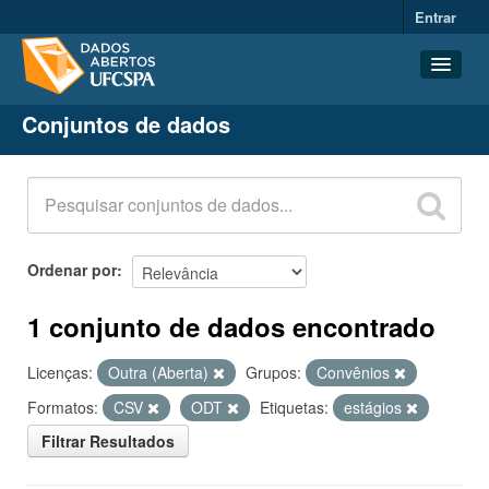
Entrar
Conjuntos de dados
Conjuntos de dados
Organizações
Grupos
Sobre
Ordenar por
1 conjunto de dados encontrado
Licenças:
Outra (Aberta)
Grupos:
Convênios
Formatos:
CSV
ODT
Etiquetas:
estágios
Filtrar Resultados