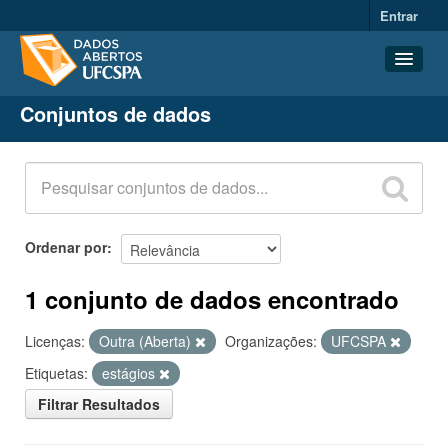
Entrar
Conjuntos de dados
Conjuntos de dados
Organizações
Grupos
Sobre
Ordenar por
1 conjunto de dados encontrado
Licenças:
Outra (Aberta)
Organizações:
UFCSPA
Etiquetas:
estágios
Filtrar Resultados