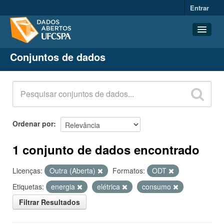
Entrar
Conjuntos de dados
Conjuntos de dados
Organizações
Grupos
Sobre
Ordenar por
1 conjunto de dados encontrado
Licenças:
Outra (Aberta)
Formatos:
ODT
Etiquetas:
energia
elétrica
consumo
Filtrar Resultados