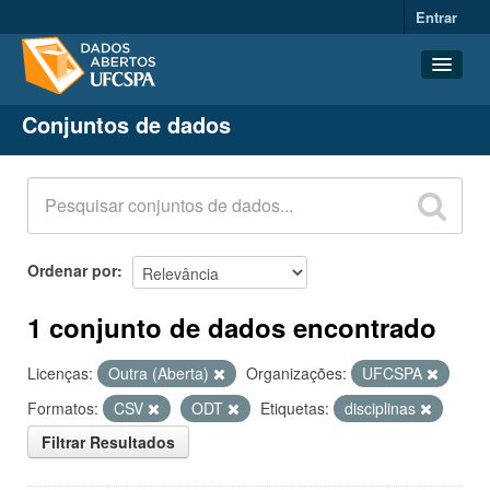
Entrar
Conjuntos de dados
Conjuntos de dados
Organizações
Grupos
Sobre
Ordenar por
1 conjunto de dados encontrado
Licenças:
Outra (Aberta)
Organizações:
UFCSPA
Formatos:
CSV
ODT
Etiquetas:
disciplinas
Filtrar Resultados