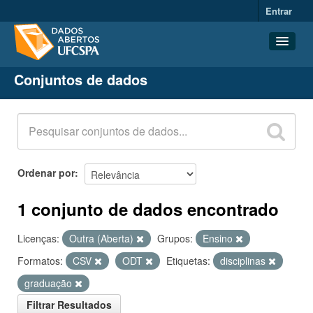
Entrar
Conjuntos de dados
Conjuntos de dados
Organizações
Grupos
Sobre
Ordenar por
1 conjunto de dados encontrado
Licenças:
Outra (Aberta)
Grupos:
Ensino
Formatos:
CSV
ODT
Etiquetas:
disciplinas
graduação
Filtrar Resultados