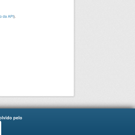
o da API
).
lvido pelo