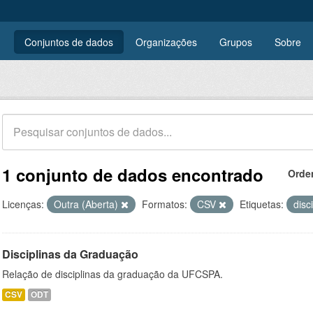
Conjuntos de dados
Organizações
Grupos
Sobre
1 conjunto de dados encontrado
Orde
Licenças:
Outra (Aberta)
Formatos:
CSV
Etiquetas:
disc
Disciplinas da Graduação
Relação de disciplinas da graduação da UFCSPA.
CSV
ODT