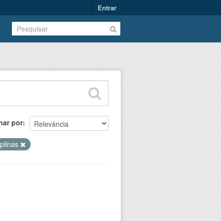
Entrar
nar por
iplinas