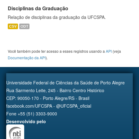
Disciplinas da Graduação
Relação de disciplinas da graduação da UFCSPA.
CSV
ODT
Você também pode ter acesso a esses registros usando a
API
(veja
Documentação da API
).
Universidade Federal de Ciências da Saúde de Porto Alegre
Rua Sarmento Leite, 245 - Bairro Centro Histórico
CEP: 90050-170 - Porto Alegre/RS - Brasil
facebook.com/UFCSPA - @UFCSPA_oficial
Fone +55 (51) 3303-9000
Desenvolvido pelo