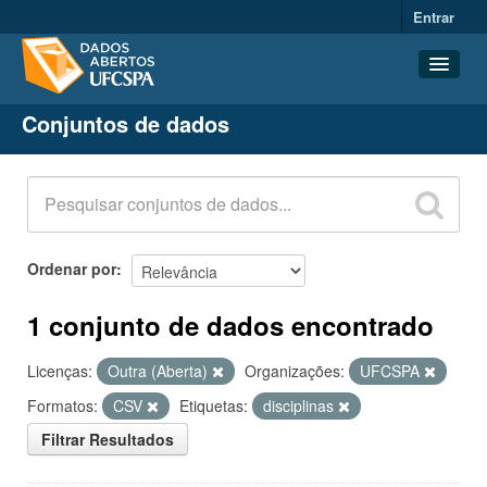
Entrar
Conjuntos de dados
Conjuntos de dados
Organizações
Grupos
Sobre
Ordenar por
1 conjunto de dados encontrado
Licenças:
Outra (Aberta)
Organizações:
UFCSPA
Formatos:
CSV
Etiquetas:
disciplinas
Filtrar Resultados