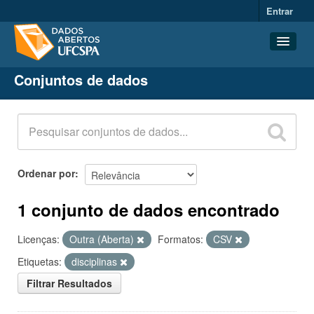
Entrar
Conjuntos de dados
Conjuntos de dados
Organizações
Grupos
Sobre
Ordenar por
1 conjunto de dados encontrado
Licenças:
Outra (Aberta)
Formatos:
CSV
Etiquetas:
disciplinas
Filtrar Resultados